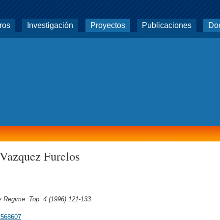
ros
Investigación
Proyectos
Publicaciones
Do
 Vazquez Furelos
ry Regime Top 4 (1996) 121-133
.
02568607