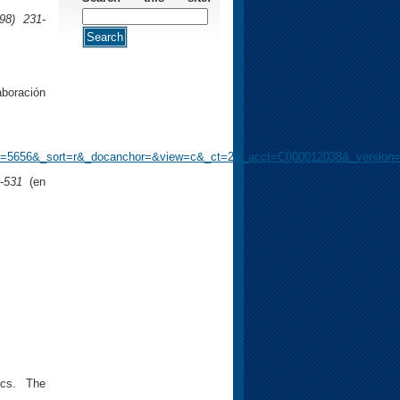
998) 231-
aboración
5656&_sort=r&_docanchor=&view=c&_ct=2&_acct=C000012038&_version=1
6-531
(en
ics. The