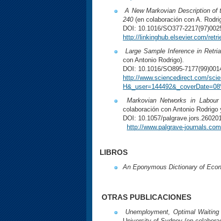
A New Markovian Description of 
240
(en colaboración con A. Rodri
DOI: 10.1016/SO377-2217(97)002
http://linkinghub.elsevier.com/re
Large Sample Inference in Retr
con Antonio Rodrigo).
DOI: 10.1016/SO895-7177(99)001
http://www.sciencedirect.com/s
H&_user=144492&_coverDate=08%
Markovian Networks in Labou
colaboración con Antonio Rodrigo 
DOI: 10.1057/palgrave.jors.26020
http://www.palgrave-journals.com
LIBROS
An Eponymous Dictionary of Econ
OTRAS PUBLICACIONES
Unemployment, Optimal Waiting
University of Sydney (en colabora