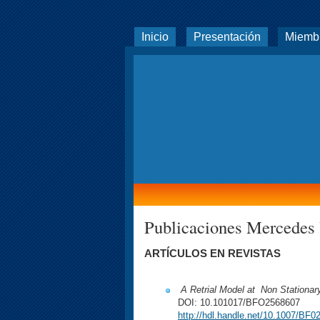
Inicio
Presentación
Miemb
Publicaciones Mercedes
ARTÍCULOS EN REVISTAS
A Retrial Model at Non Stationa
DOI: 10.101017/BFO2568607
http://hdl.handle.net/10.1007/BF