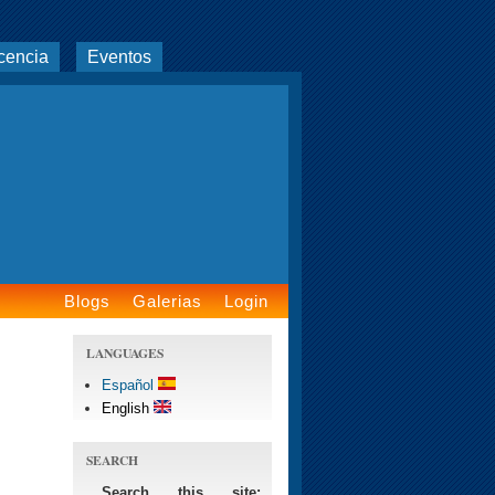
cencia
Eventos
Blogs
Galerias
Login
LANGUAGES
Español
English
SEARCH
Search this site: