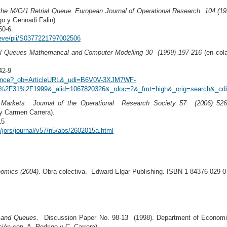
the M/G/1 Retrial Queue European Journal of Operational Research 104 (1
go y Gennadi Falin).
50-6.
trieve/pii/S0377221797002506
ial Queues Mathematical and Computer Modelling 30 (1999) 197-216
(en col
42-9
cience?_ob=ArticleURL&_udi=B6V0V-3XJM7WF-
2F31%2F1999&_alid=1067820326&_rdoc=2&_fmt=high&_orig=search&_cdi=
r Markets Journal of the Operational Research Society 57 (2006) 52
y Carmen Carrera).
15
/jors/journal/v57/n5/abs/2602015a.html
omics (2004)
. Obra colectiva. Edward Elgar Publishing. ISBN 1 84376 029 0
 and Queues
. Discussion Paper No. 98-13 (1998). Department of Econom
ción con A. Rodrigo y C. Carrera)