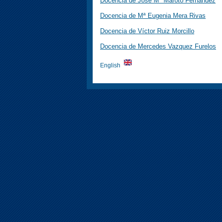
Docencia de Jose Mª Maroto Fernández
Docencia de Mª Eugenia Mera Rivas
Docencia de Víctor Ruiz Morcillo
Docencia de Mercedes Vazquez Furelos
English