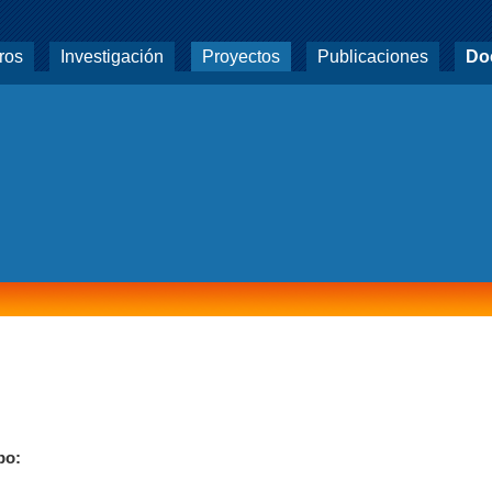
ros
Investigación
Proyectos
Publicaciones
Do
po: