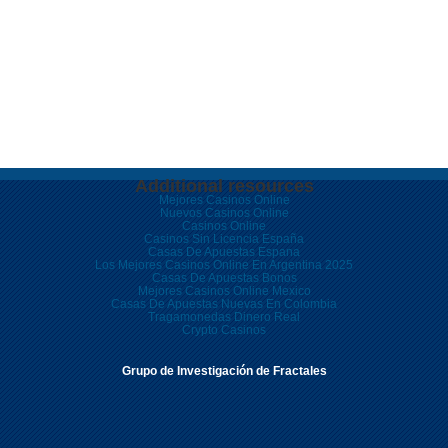
Additional resources
Mejores Casinos Online
Nuevos Casinos Online
Casinos Online
Casinos Sin Licencia España
Casas De Apuestas Espana
Los Mejores Casinos Online En Argentina 2025
Casas De Apuestas Bonos
Mejores Casinos Online Mexico
Casas De Apuestas Nuevas En Colombia
Tragamonedas Dinero Real
Crypto Casinos
Grupo de Investigación de Fractales