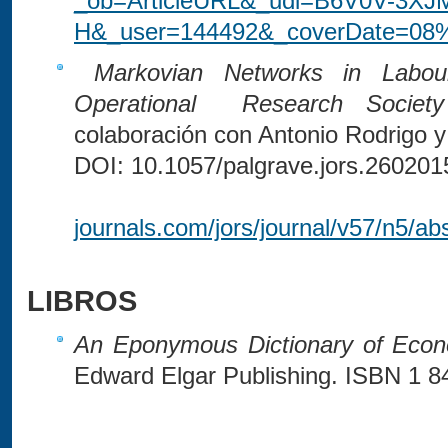
_ob=ArticleURL&_udi=B6V0V-3X
H&_user=144492&_coverDate=08%
Markovian Networks in Labo
Operational Research Soci
colaboración con Antonio Rodrigo 
DOI: 10.1057/palgrave.jors.260201
journals.com/jors/journal/v57/n5/a
LIBROS
An Eponymous Dictionary of Econ
Edward Elgar Publishing. ISBN 1 8