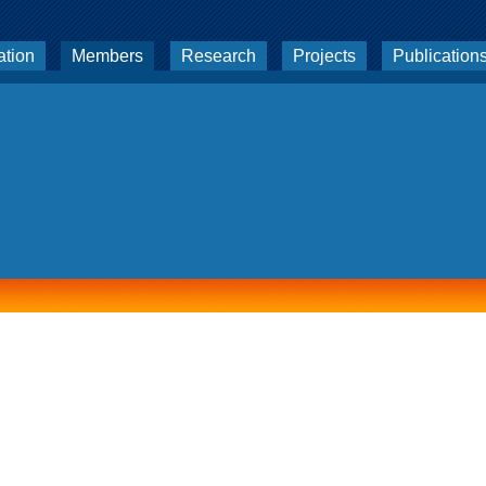
ation
Members
Research
Projects
Publication