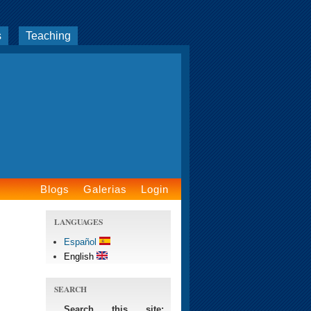
s
Teaching
Blogs
Galerias
Login
LANGUAGES
Español
English
SEARCH
Search this site: