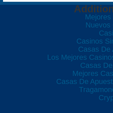
Additio
Mejores
Nuevos 
Casi
Casinos Si
Casas De 
Los Mejores Casino
Casas De
Mejores Cas
Casas De Apuest
Tragamone
Cryp