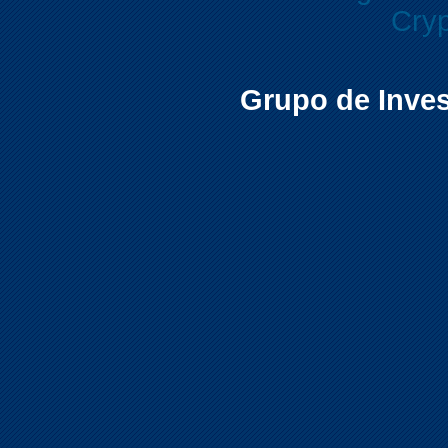
Cryp
Grupo de Inves