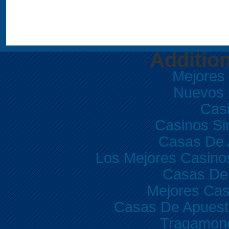
Additio
Mejores
Nuevos 
Casi
Casinos Si
Casas De 
Los Mejores Casino
Casas De
Mejores Cas
Casas De Apuest
Tragamone